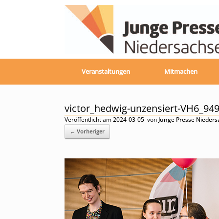
Zum
Inhalt
springen
Veranstaltungen
Mitmachen
victor_hedwig-unzensiert-VH6_949
Veröffentlicht am
2024-03-05
von
Junge Presse Nieder
← Vorheriger