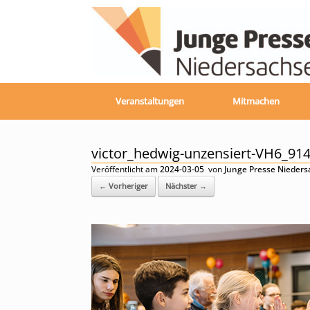
Zum
Inhalt
springen
Veranstaltungen
Mitmachen
victor_hedwig-unzensiert-VH6_914
Veröffentlicht am
2024-03-05
von
Junge Presse Nieder
← Vorheriger
Nächster →