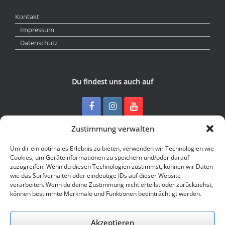
Kontakt
Impressum
Datenschutz
Du findest uns auch auf
Zustimmung verwalten
Kontakt
Um dir ein optimales Erlebnis zu bieten, verwenden wir Technologien wie
Cookies, um Geräteinformationen zu speichern und/oder darauf
zuzugreifen. Wenn du diesen Technologien zustimmst, können wir Daten
Junge Presse Niedersachsen e.V.
wie das Surfverhalten oder eindeutige IDs auf dieser Website
Rückertstraße 10
verarbeiten. Wenn du deine Zustimmung nicht erteilst oder zurückziehst,
30169 Hannover
können bestimmte Merkmale und Funktionen beeinträchtigt werden.
Tel: 0511 - 830 929
Mail: buero@jungepresse-online.de
Akzeptieren