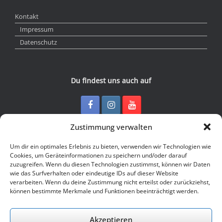
Kontakt
Impressum
Datenschutz
Du findest uns auch auf
Zustimmung verwalten
Kontakt
Um dir ein optimales Erlebnis zu bieten, verwenden wir Technologien wie
Cookies, um Geräteinformationen zu speichern und/oder darauf
zuzugreifen. Wenn du diesen Technologien zustimmst, können wir Daten
Junge Presse Niedersachsen e.V.
wie das Surfverhalten oder eindeutige IDs auf dieser Website
Rückertstraße 10
verarbeiten. Wenn du deine Zustimmung nicht erteilst oder zurückziehst,
30169 Hannover
können bestimmte Merkmale und Funktionen beeinträchtigt werden.
Tel: 0511 - 830 929
Mail: buero@jungepresse-online.de
Akzeptieren