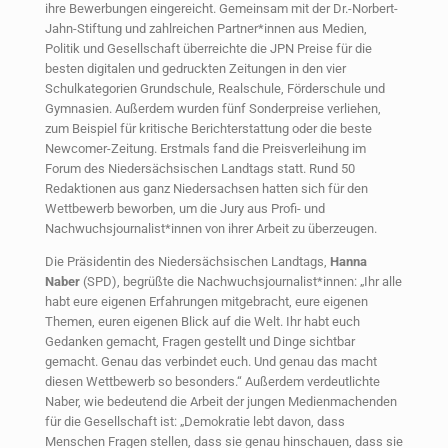
ihre Bewerbungen eingereicht. Gemeinsam mit der Dr.-Norbert-
Jahn-Stiftung und zahlreichen Partner*innen aus Medien,
Politik und Gesellschaft überreichte die JPN Preise für die
besten digitalen und gedruckten Zeitungen in den vier
Schulkategorien Grundschule, Realschule, Förderschule und
Gymnasien. Außerdem wurden fünf Sonderpreise verliehen,
zum Beispiel für kritische Berichterstattung oder die beste
Newcomer-Zeitung. Erstmals fand die Preisverleihung im
Forum des Niedersächsischen Landtags statt. Rund 50
Redaktionen aus ganz Niedersachsen hatten sich für den
Wettbewerb beworben, um die Jury aus Profi- und
Nachwuchsjournalist*innen von ihrer Arbeit zu überzeugen.
Die Präsidentin des Niedersächsischen Landtags,
Hanna
Naber
(SPD), begrüßte die Nachwuchsjournalist*innen: „Ihr alle
habt eure eigenen Erfahrungen mitgebracht, eure eigenen
Themen, euren eigenen Blick auf die Welt. Ihr habt euch
Gedanken gemacht, Fragen gestellt und Dinge sichtbar
gemacht. Genau das verbindet euch. Und genau das macht
diesen Wettbewerb so besonders.“ Außerdem verdeutlichte
Naber, wie bedeutend die Arbeit der jungen Medienmachenden
für die Gesellschaft ist: „Demokratie lebt davon, dass
Menschen Fragen stellen, dass sie genau hinschauen, dass sie