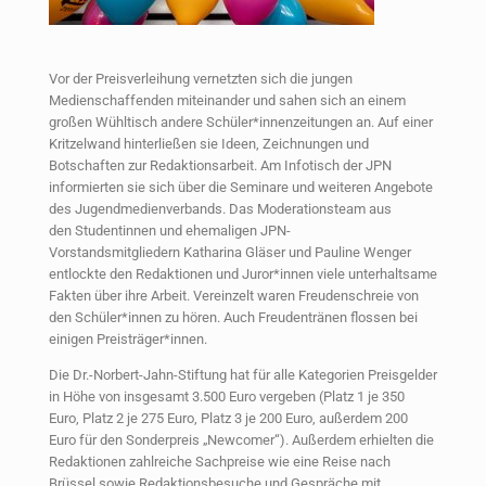
Vor der Preisverleihung vernetzten sich die jungen
Medienschaffenden miteinander und sahen sich an einem
großen Wühltisch andere Schüler*innenzeitungen an. Auf einer
Kritzelwand hinterließen sie Ideen, Zeichnungen und
Botschaften zur Redaktionsarbeit. Am Infotisch der JPN
informierten sie sich über die Seminare und weiteren Angebote
des Jugendmedienverbands. Das Moderationsteam aus
den Studentinnen und ehemaligen JPN-
Vorstandsmitgliedern Katharina Gläser und Pauline Wenger
entlockte den Redaktionen und Juror*innen viele unterhaltsame
Fakten über ihre Arbeit. Vereinzelt waren Freudenschreie von
den Schüler*innen zu hören. Auch Freudentränen flossen bei
einigen Preisträger*innen.
Die Dr.-Norbert-Jahn-Stiftung hat für alle Kategorien Preisgelder
in Höhe von insgesamt 3.500 Euro vergeben (Platz 1 je 350
Euro, Platz 2 je 275 Euro, Platz 3 je 200 Euro, außerdem 200
Euro für den Sonderpreis „Newcomer“). Außerdem erhielten die
Redaktionen zahlreiche Sachpreise wie eine Reise nach
Brüssel sowie Redaktionsbesuche und Gespräche mit