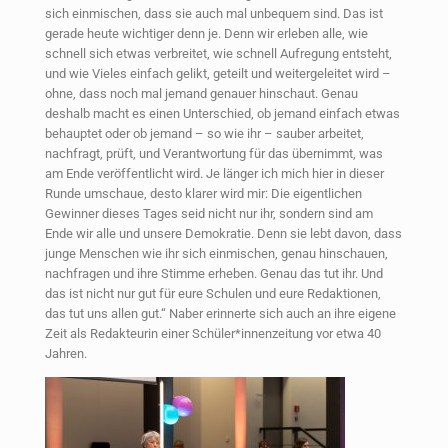
sich einmischen, dass sie auch mal unbequem sind. Das ist
gerade heute wichtiger denn je. Denn wir erleben alle, wie
schnell sich etwas verbreitet, wie schnell Aufregung entsteht,
und wie Vieles einfach gelikt, geteilt und weitergeleitet wird –
ohne, dass noch mal jemand genauer hinschaut. Genau
deshalb macht es einen Unterschied, ob jemand einfach etwas
behauptet oder ob jemand – so wie ihr – sauber arbeitet,
nachfragt, prüft, und Verantwortung für das übernimmt, was
am Ende veröffentlicht wird. Je länger ich mich hier in dieser
Runde umschaue, desto klarer wird mir: Die eigentlichen
Gewinner dieses Tages seid nicht nur ihr, sondern sind am
Ende wir alle und unsere Demokratie. Denn sie lebt davon, dass
junge Menschen wie ihr sich einmischen, genau hinschauen,
nachfragen und ihre Stimme erheben. Genau das tut ihr. Und
das ist nicht nur gut für eure Schulen und eure Redaktionen,
das tut uns allen gut.“ Naber erinnerte sich auch an ihre eigene
Zeit als Redakteurin einer Schüler*innenzeitung vor etwa 40
Jahren.