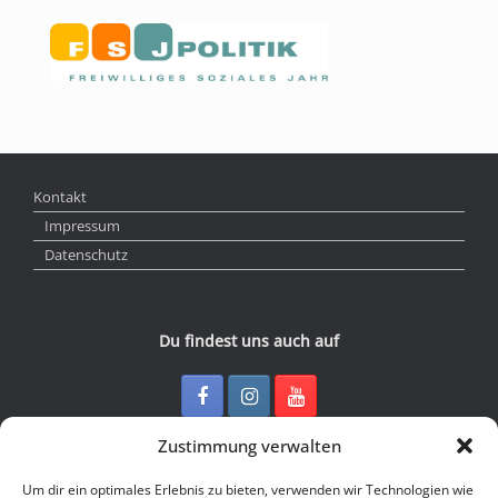
Kontakt
Impressum
Datenschutz
Du findest uns auch auf
Zustimmung verwalten
Kontakt
Um dir ein optimales Erlebnis zu bieten, verwenden wir Technologien wie