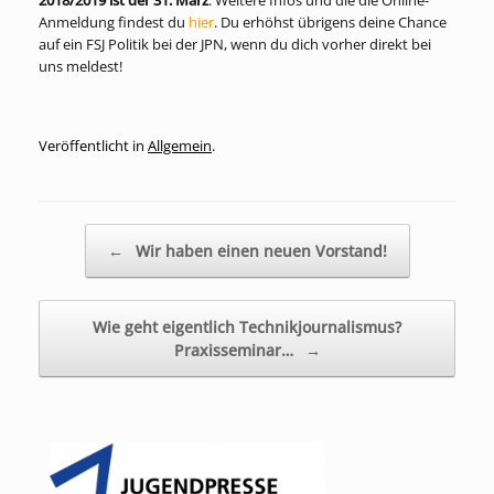
2018/2019 ist der 31. März
. Weitere Infos und die die Online-
Anmeldung findest du
hier
. Du erhöhst übrigens deine Chance
auf ein FSJ Politik bei der JPN, wenn du dich vorher direkt bei
uns meldest!
Veröffentlicht in
Allgemein
.
Beitragsnavigation
←
Wir haben einen neuen Vorstand!
Wie geht eigentlich Technikjournalismus?
Praxisseminar…
→